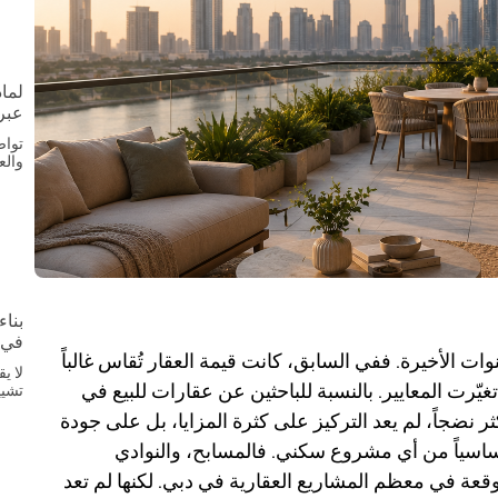
لماذ
عبر
تواص
والع
بناء
في 
ت الأخيرة. ففي السابق، كانت قيمة العقار تُقاس غالباً
لا ي
غيّرت المعايير. بالنسبة للباحثين عن عقارات للبيع في
تشيي
نضجاً، لم يعد التركيز على كثرة المزايا، بل على جودة
أساسياً من أي مشروع سكني. فالمسابح، والنوادي
عة في معظم المشاريع العقارية في دبي. لكنها لم تعد