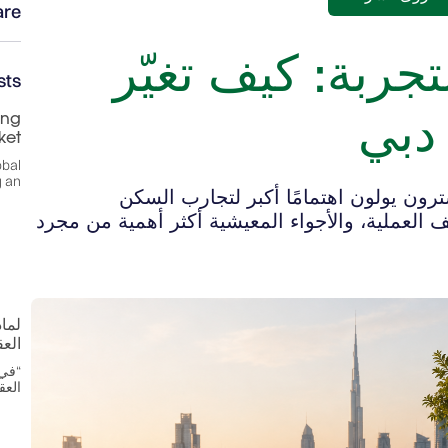
re:
جربة: كيف تغيّر
sts
دبي
ing
ket
obal
g an
ون يولون اهتمامًا أكبر لتجارب السكن
 العملية، والأجواء المعيشية أكثر أهمية من مجرد
لما
الع
“في 
العق