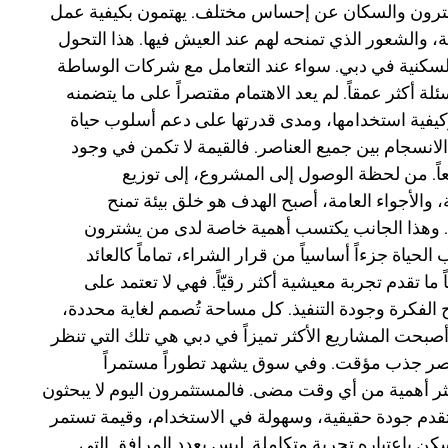
مشترون والسكان عن إحساس مختلف. يهتمون بكيفية عمل
، والشعور الذي تمنحه لهم عند العيش فيها.
هذا التحول
السكنية في دبي. سواء عند التعامل مع شركات الوساطة
 أكثر عمقاً. لم يعد الاهتمام مقتصراً على ما يتضمنه
يفية استخدامها، ومدى قدرتها على دعم أسلوب حياة
 الانسجام بين جميع العناصر. فالقيمة لا تكمن في وجود
اً. من لحظة الوصول إلى المشروع، إلى توزيع
الأجواء العامة، أصبح الهدف هو خلق بيئة تمنح
ة. وهذا الجانب يكتسب أهمية خاصة لدى من يشترون
اة جزءاً أساسياً من قرار الشراء، تماماً كالعائد
 ما تقدم تجربة معيشية أكثر رقيّاً. فهي لا تعتمد على
الفكرة وجودة التنفيذ. كل مساحة تُصمم لغاية محددة،
صبحت المشاريع الأكثر تميزاً في دبي هي تلك التي تنظر
عنصر جذب مؤقت.
وفي سوق يشهد تطوراً مستمراً
كثر أهمية من أي وقت مضى. فالمستثمرون اليوم لا يبحثون
دم جودة حقيقية، وسهولة في الاستخدام، وقيمة تستمر
QU، ننظر إلى السكن باعتباره تجربة متكاملة. ليس بعدد المرافق التي