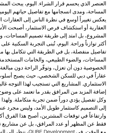
العنصر الذي يحسم قرار الشراء. اليوم، يبحث ال
المساحة، ومدى انسجامها مع تفاصيل حياتهم اليومية
يعكس تغييراً أوسع في نظرة الناس إلى العقارات 
العقارية أو استكشاف فرص الاستثمار، أصبحت الأسئلة
المشروع، بل امتد إلى طريقة تصميم المساحات، وك
أكثر توازناً وراحة.
اليوم، تُبنى التجربة السكنية على
تفاصيل منفصلة، بل في الطريقة التي تتكامل بها مع
المساحات، والضوء الطبيعي، والخامات المستخدمة، و
الخصوصية دون أن تعزل، وتوفّر الراحة دون مبالغ
عقاراً في دبي للسكن الشخصي، حيث يصبح أسلوب الحي
الاستثماري.
المشاريع التي تستجيب لهذا التوجه غالباً
إضافة المزيد من المرافق بقدر ما تعتمد على وضوح 
وكل تفصيل يؤدي دوراً ضمن تجربة متكاملة. ولهذا أ
إلى التصميم كاستثمار طويل الأمد، وليس مجرد 
وارتفاعاً في توقعات المشترين، أصبح هذا الفرق أ
فقط عن المظهر أو عدد المرافق، بل عن مشاريع تق
مع الوقت.
في BE Development