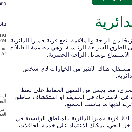
re:
دائرية
sts
ing
 هو مجتمع يوفر مزيجًا من الراحة والملاءمة. تقع قرية جميرا الدائرية
ket
ى الطرق السريعة الرئيسية، وهي مصممة للعائلات
obal
g an
ستمتاع بوسائل الراحة الحضرية. ‍‍‍
 2,800 فيلا وأكثر من 3,100 منزل مستقل، هناك الكثير من الخيارات لأي شخص
ة. ‍‍‍‍
لجري، مما يجعل من السهل الحفاظ على نمط
لما
 في الاسترخاء في الحديقة أو استكشاف مناطق
الع
 لديها ما يناسب الجميع. ‍‍‍‍
“في 
العق
تعتبر وسائل النقل مريحة، حيث تربط الحافلة J01 قرية جميرا الدائرية بالمناطق الرئيسية في
ل الحي، يمكنك الاعتماد على خدمة الحافلات