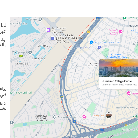
لماذ
عبر
تواص
والع
بناء
في 
لا ي
تشيي