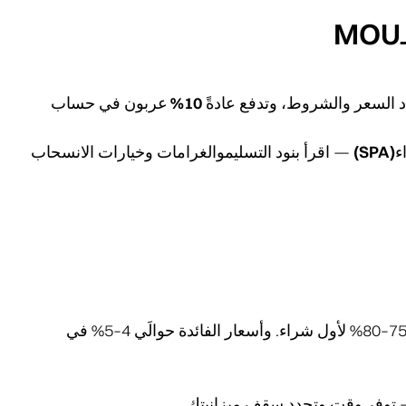
 السعر والشروط، وتدفع عادةً
10% عربون
في
حساب
SP)
— اقرأ بنود التسليموالغرامات وخيارات الانسحاب
لو عندك رهن عقاري، هذي لحظته. البنوك تموّل غالباً75–80% لأول شراء. وأسعار الفائدة حوالَي 4–5% في
— توفر وقت وتحدد سقف ميزانيتك.