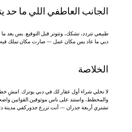
الجانب العاطفي اللي ما حد يت
طبيعي تتردد، تشكك، وتتوتر قبل التوقيع. بس بعد ما 
دبي ما عاد بس مكان عمل — صارت
مكان تملك
فيه.
الخلاصة
لا تخلي شراء أول عقار لك في دبي يوترك. امشِ خطو
والمخطط، واستند على ناس موثوقين.القوانين واضحة،
تشتري أربعة جدران — أنت تزرع جذوركفي مدينة داي