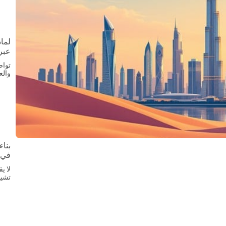
لماذ
عبر
تواص
والع
بناء
في 
لا ي
تشيي