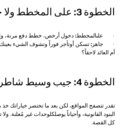
الخطوة 3: على المخطط ولا جاهز؟
·
علىالمخطط:
دخول أرخص، خطط دفع مرنة، وإمكا
·
جاهز:
تسكن أوتأجر فوراً وتشوف الشيء بعينك 
أم العائد لاحقاً؟
الخطوة 4: جيب وسيط شاطر/مطور موثوق
تقدر تتصفح المواقع، لكن بعد ما تختصر خياراتك خ
البنود القانونية، وأحياناً يوصلكلوحدات غير مُعلنة. ول
كل القصة.