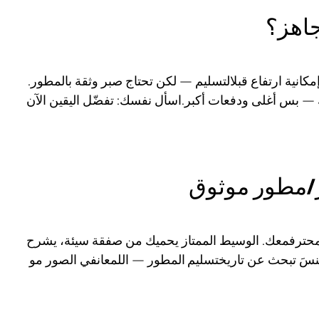
نية ارتفاع قبلالتسليم — لكن تحتاج صبر وثقة بالمطور.
— بس أغلى ودفعات أكبر.اسأل نفسك: تفضّل اليقين الآن
ذ محترفمعك. الوسيط الممتاز يحميك من صفقة سيئة، يشرح
ا تنسَ تبحث عن
تاريختسليم المطور
— اللمعانفي الصور مو