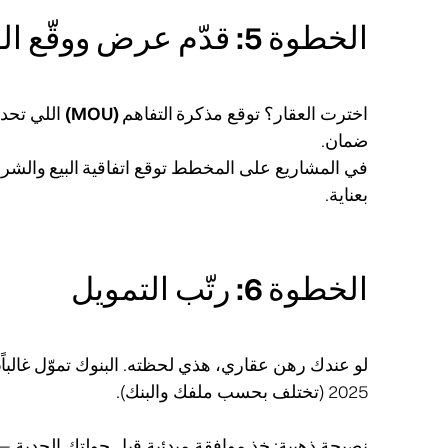
الخطوة 5: قدّم عرض ووقّع الـMOU
اخترت العقار؟ توقع
مذكرة التفاهم (MOU)
اللي تحدد
ضمان
.
في المشاريع على المخطط توقع
اتفاقية البيع والشراء(A
بعناية.
الخطوة 6: رتّب التمويل
2025 (تختلف بحسب ملفك والبنك).
نصيحة ذهبية: خذ موافقة مبدئية قبل جولتك الجدية 