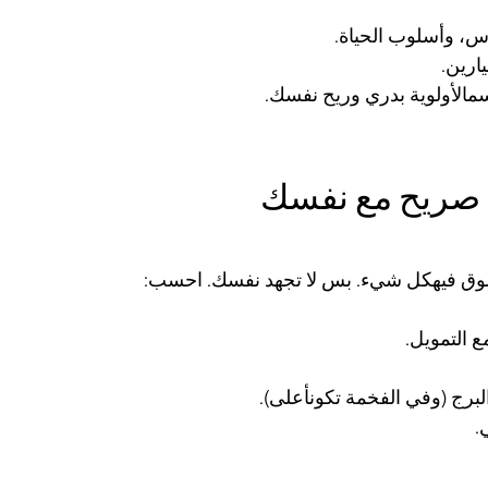
س، وأسلوب الحياة.
ارين.
سمالأولوية بدري وريح نفسك.
رج (وفي الفخمة تكونأعلى).
.