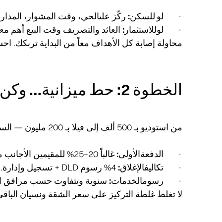
·
لو للسكن:
ركّز علىالحي، وقت المشوار، المدار
·
لوللاستثمار:
العائد والتصريف وقت البيع أهم معي
محاولة إصابة كل الأهداف معاً من البداية تربكك. اح
الخطوة 2: حط ميزانية… وكن صريح مع نفسك
من استوديو بـ 500 ألف إلى فيلا بـ 200 مليون — السوق فيهكل شيء. بس لا تجهد نفسك. احسب:
·
الدفعةالأولى:
غالباً 20–25% للمقيمين الأجانب مع التمويل.
·
تكاليفالإغلاق:
4% رسوم DLD + تسجيل وإدارة.
·
رسومالخدمات:
سنوية وتتفاوت حسب مرافق الب
لا تغلط غلطة التركيز على سعر الشقة ونسيان الباقي