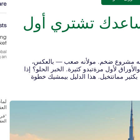
re:
اعدك تشتري أول
sts
ing
ket
obal
g an
ه مشروع ضخم. مولأنه صعب — بالعكس،
أوراق لأول مرةتبدو كثيرة. الخبر الحلو؟ إذا
ثير مماتتخيل. هذا الدليل بيمشيك خطوة
لما
الع
“في 
العق