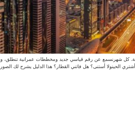
 سنة 2025 مليان حركة وضجة. كل شهرنسمع عن رقم قياسي جديد ومخططات عمرانية
أشتري الحينولا أستنى؟ هل فاتني القطار؟ هذا الدليل يشرح لك الصورة 